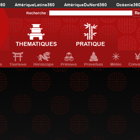
360
AmériqueLatine360
AmériqueDuNord360
Océanie36
Recherche :
THEMATIQUES
PRATIQUE
ts
Tourisme
Horoscope
Prénoms
Proverbes
Météo
Conve