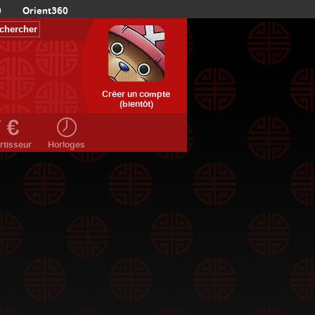
0
Orient360
Créer un compte
(bientôt)
rtisseur
Horloges