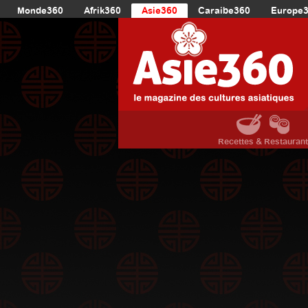
Monde360
Afrik360
Asie360
Caraibe360
Europe
Recettes & Restauran