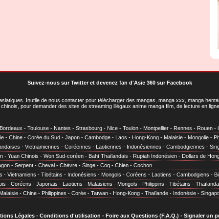
Suivez-nous sur Twitter
et
devenez fan d'Asie 360 sur Facebook
asiatiques
. Inutile de nous contacter pour télécharger des mangas, manga xxx, manga hentai,
chinois, pour demander des sites de streaming illégaux anime manga film, de lecture en li
Bordeaux
-
Toulouse
-
Nantes
-
Strasbourg
-
Nice
-
Toulon
-
Montpellier
-
Rennes
-
Rouen
-
ie
-
Chine
-
Corée du Sud
-
Japon
-
Cambodge
-
Laos
-
Hong-Kong
-
Malaisie
-
Mongolie
-
Ph
andaises
-
Vietnamiennes
-
Coréennes
-
Laotiennes
-
Indonésiennes
-
Cambodgiennes
-
Sin
en
-
Yuan Chinois
-
Won Sud-coréen
-
Baht Thaïlandais
-
Rupiah Indonésien
-
Dollars de Hon
agon
-
Serpent
-
Cheval
-
Chèvre
-
Singe
-
Coq
-
Chien
-
Cochon
s
-
Vietnamiens
-
Tibétains
-
Indonésiens
-
Mongols
-
Coréens
-
Laotiens
-
Cambodgiens
-
B
ois
-
Coréens
-
Japonais
-
Laotiens
-
Malaisiens
-
Mongols
-
Philippins
-
Tibétains
-
Thaïlanda
Malaisie
-
Chine
-
Philippines
-
Corée
-
Taïwan
-
Hong-Kong
-
Thaïlande
-
Indonésie
-
Singap
tions Légales
-
Conditions d'utilisation
-
Foire aux Questions (F.A.Q.)
-
Signaler un 