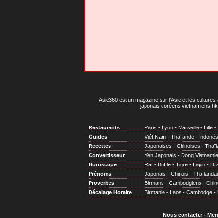
Asie360 est un magazine sur l'Asie et les cultures 
japonais coréens vietnamiens hk 
Restaurants
Paris
-
Lyon
-
Marseille
-
Lille
-
Guides
Viêt Nam
-
Thaïlande
-
Indonés
Recettes
Japonaises
-
Chinoises
-
Thaïl
Convertisseur
Yen Japonais
-
Dong Vietnami
Horoscope
Rat
-
Buffle
-
Tigre
-
Lapin
-
Dr
Prénoms
Japonais
-
Chinois
-
Thaïlandai
Proverbes
Birmans
-
Cambodgiens
-
Chin
Décalage Horaire
Birmanie
-
Laos
-
Cambodge
-
Nous contacter
-
Men