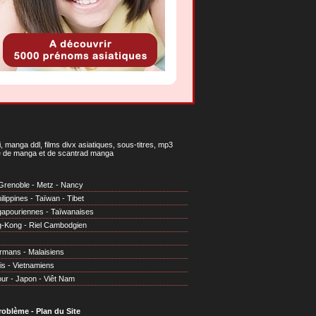
 manga ddl, films divx asiatiques, sous-titres, mp3
gne de manga et de scantrad manga
Grenoble
-
Metz
-
Nancy
ilippines
-
Taïwan
-
Tibet
gapouriennes
-
Taïwanaises
g-Kong
-
Riel Cambodgien
irmans
-
Malaisiens
is
-
Vietnamiens
our
-
Japon
-
Viêt Nam
problème
-
Plan du Site