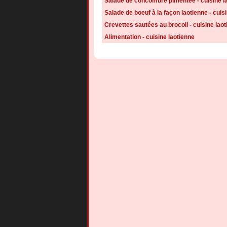
Salade de concombre pimentée - cuisine l
Salade de boeuf à la façon laotienne - cuis
Crevettes sautées au brocoli - cuisine lao
Alimentation - cuisine laotienne