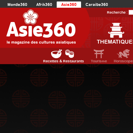
Monde360
Afrik360
Asie360
Caraibe360
Europe360
AmériqueLatine360
AmériqueDuNord360
Recherche :
Océanie360
Orient360
THEMATIQUE
Recettes & Restaurants
Tourisme
Horoscope