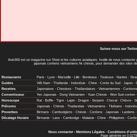
Suivez-nous sur Twitte
Asie360 est un magazine sur l'Asie et les cultures asiatiques
. Inutile de nous contacte
japonais coréens vietnamiens hk chinois, pour demander des sites de
Restaurants
Paris
-
Lyon
-
Marseille
-
Lille
-
Bordeaux
-
Toulouse
-
Nantes
-
Stra
Guides
Viêt Nam
-
Thaïlande
-
Indonésie
-
Chine
-
Corée du Sud
-
Japon
-
Recettes
Japonaises
-
Chinoises
-
Thaïlandaises
-
Vietnamiennes
-
Coréenn
Convertisseur
Yen Japonais
-
Dong Vietnamien
-
Yuan Chinois
-
Won Sud-coréen
Horoscope
Rat
-
Buffle
-
Tigre
-
Lapin
-
Dragon
-
Serpent
-
Cheval
-
Chèvre
-
S
Prénoms
Japonais
-
Chinois
-
Thaïlandais
-
Vietnamiens
-
Tibétains
-
Indonés
Proverbes
Birmans
-
Cambodgiens
-
Chinois
-
Coréens
-
Japonais
-
Laotiens
Décalage Horaire
Birmanie
-
Laos
-
Cambodge
-
Malaisie
-
Chine
-
Philippines
-
Corée
Nous contacter
-
Mentions Légales
-
Conditions d'utili
Page générée en 0.0279