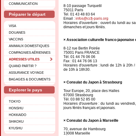
COMMUNICATION
8-10 passage Turquetil
75011 Paris
Préparer le départ
Tel. 01 43 48 83 64
Email :
infos@ccfj-paris.org
Horaires d'ouverture : ouvert du lundi au 
VISA
dimanches et jours fériés.
DOUANES
VACCINS
Association culturelle franco-japonaise
ANIMAUX DOMESTIQUES
8-12 rue Bertin Poirée
75001 Paris FRANCE
COMPAGNIES AÉRIENNES
Tél. 01 44 76 06 06
ADRESSES UTILES
Fax : 01 44 76 06 13
Horaires d'ouverture : lundi de 12h à 20h 
QUAND PARTIR ?
de 10h à 18h30.
ASSURANCE VOYAGE
BAGAGES & DOCUMENTS
Consulat du Japon à Strasbourg
Explorer le pays
Tour Europe, 20, place des Halles
67000 Strasbourg
Tél. 03 88 52 85 00
TOKYO
Horaires d'ouverture : du lundi au vendred
jours fériés français et japonais.
HONSHU
HOKKAIDO
Consulat du Japon à Marseille
SHIKOKU
KYUSHU
70, avenue de Hambourg
13008 Marseille