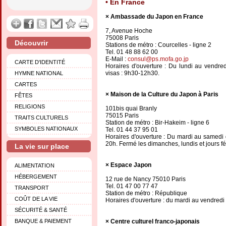
En France
Ambassade du Japon en France
7, Avenue Hoche
75008 Paris
Découvrir
Stations de métro : Courcelles - ligne 2
Tel. 01 48 88 62 00
E-Mail :
consul@ps.mofa.go.jp
CARTE D'IDENTITÉ
Horaires d'ouverture : Du lundi au vendr
visas : 9h30-12h30.
HYMNE NATIONAL
CARTES
Maison de la Culture du Japon à Paris
FÊTES
RELIGIONS
101bis quai Branly
75015 Paris
TRAITS CULTURELS
Station de métro : Bir-Hakeim - ligne 6
SYMBOLES NATIONAUX
Tel. 01 44 37 95 01
Horaires d'ouverture : Du mardi au samedi d
20h. Fermé les diman­ches, lun­dis et jours fé
La vie sur place
Espace Japon
ALIMENTATION
HÉBERGEMENT
12 rue de Nancy 75010 Paris
Tel. 01 47 00 77 47
TRANSPORT
Station de métro : République
COÛT DE LA VIE
Horaires d'ouverture : du mardi au vendredi
SÉCURITÉ & SANTÉ
BANQUE & PAIEMENT
Centre culturel franco-japonais