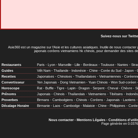
Suivez-nous sur Twitte
Asie360 est un magazine sur l'Asie et les cultures asiatiques
. Inutile de nous contacte
japonais coréens vietnamiens hk chinois, pour demander des sites de
Restaurants
Paris
-
Lyon
-
Marseille
-
Lille
-
Bordeaux
-
Toulouse
-
Nantes
-
Stra
Guides
Viêt Nam
-
Thaïlande
-
Indonésie
-
Chine
-
Corée du Sud
-
Japon
-
Recettes
Japonaises
-
Chinoises
-
Thaïlandaises
-
Vietnamiennes
-
Coréenn
Convertisseur
Yen Japonais
-
Dong Vietnamien
-
Yuan Chinois
-
Won Sud-coréen
Horoscope
Rat
-
Buffle
-
Tigre
-
Lapin
-
Dragon
-
Serpent
-
Cheval
-
Chèvre
-
S
Prénoms
Japonais
-
Chinois
-
Thaïlandais
-
Vietnamiens
-
Tibétains
-
Indonés
Proverbes
Birmans
-
Cambodgiens
-
Chinois
-
Coréens
-
Japonais
-
Laotiens
Décalage Horaire
Birmanie
-
Laos
-
Cambodge
-
Malaisie
-
Chine
-
Philippines
-
Corée
Nous contacter
-
Mentions Légales
-
Conditions d'utili
Page générée en 0.0376