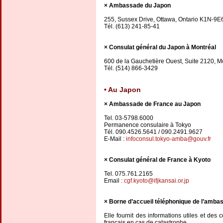
Ambassade du Japon
255, Sussex Drive, Ottawa, Ontario K1N-9E
Tél. (613) 241-85-41
Consulat général du Japon à Montréal
600 de la Gauchetière Ouest, Suite 2120, 
Tél. (514) 866-3429
Au Japon
Ambassade de France au Japon
Tel. 03-5798.6000
Permanence consulaire à Tokyo
Tél. 090.4526.5641 / 090.2491.9627
E-Mail :
infoconsul.tokyo-amba@gouv.fr
Consulat général de France à Kyoto
Tel. 075.761.2165
Email :
cgf.kyoto@ifjkansai.or.jp
Borne d’accueil téléphonique de l’amba
Elle fournit des informations utiles et des
français en cas de catastrophe