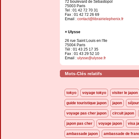
72 boulevard de Sébastopol
75003 Paris
Tel : 01 42 72 70 31
Fax : 01 42 72 26 69
Email :
contact@librairielephenix.fr
Ulysse
26 rue Saint Louis en l'Ile
75004 Paris
Tél : 01 43 25 17 35
Fax : 01 43 29 52 10
Email :
ulysse@ulysse.fr
Mots-Clés relatifs
tokyo
voyage tokyo
visiter le japon
guide touristique japon
japon
séjour
voyage pas cher japon
circuit japon
japon pas cher
voyage japon
visa j
ambassade japon
ambassade de franc