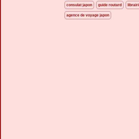
consulat japon
guide routard
librair
agence de voyage japon