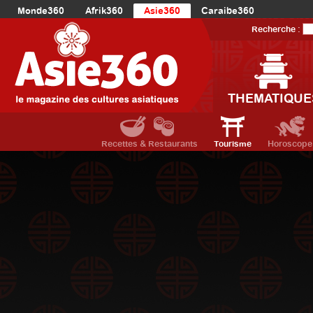
Monde360
Afrik360
Asie360
Caraibe360
Europe360
AmériqueLatine360
AmériqueDuNord360
Recherche :
Océanie360
Orient360
THEMATIQUE
Recettes & Restaurants
Tourisme
Horoscope