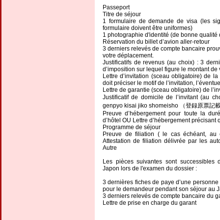
Passeport
Titre de séjour
1 formulaire de demande de visa (les sign
formulaire doivent être uniformes)
1 photographie d'identité (de bonne qualité
Réservation du billet d’avion aller-retour
3 derniers relevés de compte bancaire prouv
votre déplacement.
Justificatifs de revenus (au choix) : 3 der
d’imposition sur lequel figure le montant d
Lettre d’invitation (sceau obligatoire) de 
doit préciser le motif de l’invitation, l’évent
Lettre de garantie (sceau obligatoire) de l’in
Justificatif de domicile de l’invitant
genpyo kisai jiko shomeisho （登録原
Preuve d’hébergement pour toute la duré
d’hôtel OU Lettre d’hébergement précisant q
Programme de séjour
Preuve de filiation ( le cas échéant, au c
Attestation de filiation délivrée par les 
Autre
Les pièces suivantes sont successibles
Japon lors de l'examen du dossier :
3 dernières fiches de paye d’une personne 
pour le demandeur pendant son séjour au 
3 derniers relevés de compte bancaire du g
Lettre de prise en charge du garant