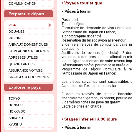
Voyage touristique
COMMUNICATION
Pièces à fournir
Préparer le départ
Passeport
Titre de séjour
VISA
Formulaire de demande de visa (formulaire 
DOUANES
l'Ambassade du Japon en France)
1 photographie d'identité
VACCINS
Réservation du billet d'avion aller-retour
3 derniers relevés de compte bancaire p
ANIMAUX DOMESTIQUES
déplacement
COMPAGNIES AÉRIENNES
Justificatifs de revenus (au choix) : 3 d
versements des prestations d'allocation ret
ADRESSES UTILES
lequel figure le montant de votre revenu im
QUAND PARTIR ?
Réservations d'hôtel pour toute la durée du 
Programme de séjour (formulaire à rem
ASSURANCE VOYAGE
l'Ambassade du Japon en France)
BAGAGES & DOCUMENTS
Les pièces suivantes sont successibles
Japon lors de l'examen du dossier :
Explorer le pays
3 derniers relevés de compte bancair
financièrement garant (un parent) pour le
TOKYO
3 dernières fiches de paye du garant
HONSHU
Lettre de prise en charge
HOKKAIDO
SHIKOKU
Stages inférieur à 90 jours
KYUSHU
Pièces à fournir