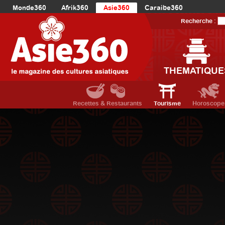
Monde360
Afrik360
Asie360
Caraibe360
Europe360
AmériqueLatine360
AmériqueDuNord360
Recherche :
Océanie360
Orient360
THEMATIQUE
Recettes & Restaurants
Tourisme
Horoscope