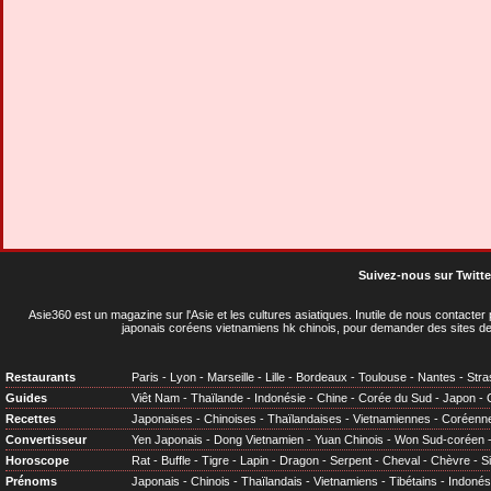
Suivez-nous sur Twitte
Asie360 est un magazine sur l'Asie et les cultures asiatiques
. Inutile de nous contacte
japonais coréens vietnamiens hk chinois, pour demander des sites de
Restaurants
Paris
-
Lyon
-
Marseille
-
Lille
-
Bordeaux
-
Toulouse
-
Nantes
-
Stra
Guides
Viêt Nam
-
Thaïlande
-
Indonésie
-
Chine
-
Corée du Sud
-
Japon
-
Recettes
Japonaises
-
Chinoises
-
Thaïlandaises
-
Vietnamiennes
-
Coréenn
Convertisseur
Yen Japonais
-
Dong Vietnamien
-
Yuan Chinois
-
Won Sud-coréen
Horoscope
Rat
-
Buffle
-
Tigre
-
Lapin
-
Dragon
-
Serpent
-
Cheval
-
Chèvre
-
S
Prénoms
Japonais
-
Chinois
-
Thaïlandais
-
Vietnamiens
-
Tibétains
-
Indonés