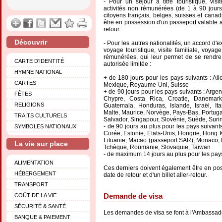
- Pour un séjour à titre touristique, visit
activités non rémunérées (de 1 à 90 jours
citoyens français, belges, suisses et cana
être en possession d'un passeport valable apr
retour.
Découvrir
- Pour les autres nationalités, un accord d'
voyage touristique, visite familiale, voyage
rémunérées, qui leur permet de se rendr
CARTE D'IDENTITÉ
autorisée limitée :
HYMNE NATIONAL
+ de 180 jours pour les pays suivants : All
CARTES
Mexique, Royaume-Uni, Suisse
+ de 90 jours pour les pays suivants : Arge
FÊTES
Chypre, Costa Rica, Croatie, Danemark
RELIGIONS
Guatemala, Honduras, Islande, Israël, It
Malte, Maurice, Norvège, Pays-Bas, Portuga
TRAITS CULTURELS
Salvador, Singapour, Slovénie, Suède, Suri
- de 90 jours au plus pour les pays suivants
SYMBOLES NATIONAUX
Corée, Estonie, Etats-Unis, Hongrie, Hong 
Lituanie, Macao (passeport SAR), Monaco,
La vie sur place
Tchèque, Roumanie, Slovaquie, Taiwan
- de maximum 14 jours au plus pour les pays
ALIMENTATION
Ces derniers doivent également être en pos
HÉBERGEMENT
date de retour et d'un billet aller-retour.
TRANSPORT
Demande de visa
COÛT DE LA VIE
SÉCURITÉ & SANTÉ
Les demandes de visa se font à l'Ambassad
BANQUE & PAIEMENT