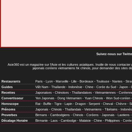
Suivez-nous sur Twitte
Asie360 est un magazine sur l'Asie et les cultures asiatiques
. Inutile de nous contacte
japonais coréens vietnamiens hk chinois, pour demander des sites de
Restaurants
Paris
-
Lyon
-
Marseille
-
Lille
-
Bordeaux
-
Toulouse
-
Nantes
-
Stra
Guides
Viêt Nam
-
Thaïlande
-
Indonésie
-
Chine
-
Corée du Sud
-
Japon
-
Recettes
Japonaises
-
Chinoises
-
Thaïlandaises
-
Vietnamiennes
-
Coréenn
Convertisseur
Yen Japonais
-
Dong Vietnamien
-
Yuan Chinois
-
Won Sud-coréen
Horoscope
Rat
-
Buffle
-
Tigre
-
Lapin
-
Dragon
-
Serpent
-
Cheval
-
Chèvre
-
S
Prénoms
Japonais
-
Chinois
-
Thaïlandais
-
Vietnamiens
-
Tibétains
-
Indonés
Proverbes
Birmans
-
Cambodgiens
-
Chinois
-
Coréens
-
Japonais
-
Laotiens
Décalage Horaire
Birmanie
-
Laos
-
Cambodge
-
Malaisie
-
Chine
-
Philippines
-
Corée