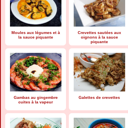
Moules aux légumes et à
Crevettes sautées aux
la sauce piquante
oignons à la sauce
piquante
Gambas au gingembre
Galettes de crevettes
cuites à la vapeur