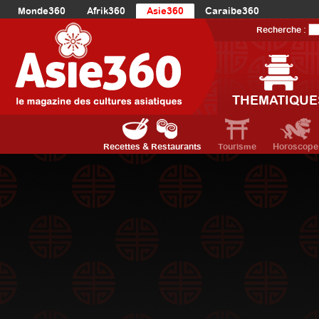
Monde360
Afrik360
Asie360
Caraibe360
Europe360
AmériqueLatine360
AmériqueDuNord360
Recherche :
Océanie360
Orient360
THEMATIQUE
Recettes & Restaurants
Tourisme
Horoscope